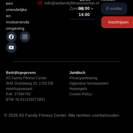
info@asfamilyfitnesscenter.nl
een
Zondag
08:00 –
vriendelijke
14:00
en
motiverende
Inschrijven
omgeving.
Bedrijfsgegevens
Juridisch
AS Family Fitness Center
Privacyverklaring
W.M. Dudokweg 20, 1703 DB
Algemene Voorwaarden
Heerhugowaard
Huisregels
KvK: 37064762
Cookie Policy
BTW: NL813159271B01
© 2026 AS Family Fitness Center. Alle rechten voorbehouden.