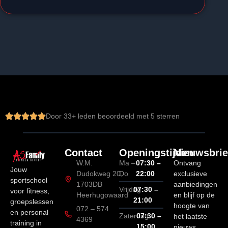
Door 
33
+ leden beoordeeld met 5 sterren
Contact
Openingstijden
Nieuwsbrie
W.M.
Ma –
07:30 –
Ontvang
Jouw
Dudokweg 20,
Do
22:00
exclusieve
sportschool
1703DB
aanbiedingen
Vrijdag
07:30 –
voor fitness,
Heerhugowaard
en blijf op de
21:00
groepslessen
hoogte van
072 – 574
en personal
Zaterdag
07:30 –
het laatste
4369
training in
15:00
nieuws.