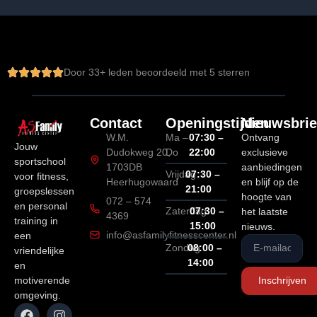
Door 
33
+ leden beoordeeld met 5 sterren
Contact
Openingstijden
Nieuwsbrie
W.M.
Ma –
07:30 –
Ontvang
Jouw
Dudokweg 20,
Do
22:00
exclusieve
sportschool
1703DB
aanbiedingen
Vrijdag
07:30 –
voor fitness,
Heerhugowaard
en blijf op de
21:00
groepslessen
hoogte van
072 – 574
en personal
Zaterdag
07:30 –
het laatste
4369
training in
15:00
nieuws.
info@asfamilyfitnesscenter.nl
een
Zondag
08:00 –
vriendelijke
14:00
en
motiverende
Inschrijven
omgeving.