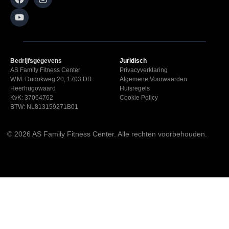
Bedrijfsgegevens
Juridisch
AS Family Fitness Center
Privacyverklaring
W.M. Dudokweg 20, 1703 DB
Algemene Voorwaarden
Heerhugowaard
Huisregels
KvK: 37064762
Cookie Policy
BTW: NL813159271B01
© 2026 AS Family Fitness Center. Alle rechten voorbehouden.