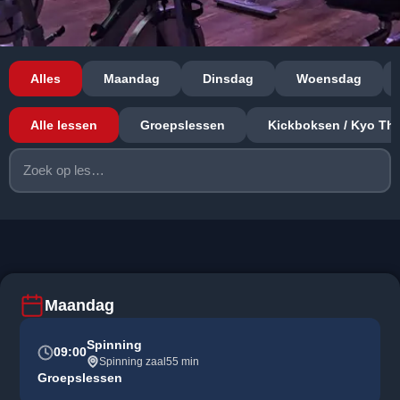
Alles
Maandag
Dinsdag
Woensdag
Alle lessen
Groepslessen
Kickboksen / Kyo Tha
Maandag
Spinning
09:00
Spinning zaal
55 min
Groepslessen