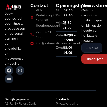
Contact
Openingstijden
Nieuwsbrie
W.M.
Ma –
07:30 –
Ontvang
Jouw
Dudokweg 20,
Do
22:00
exclusieve
sportschool
1703DB
aanbiedingen
Vrijdag
07:30 –
voor fitness,
Heerhugowaard
en blijf op de
21:00
groepslessen
hoogte van
072 – 574
en personal
Zaterdag
07:30 –
het laatste
4369
training in
15:00
nieuws.
info@asfamilyfitnesscenter.nl
een
Zondag
08:00 –
vriendelijke
14:00
en
motiverende
Inschrijven
omgeving.
Bedrijfsgegevens
Juridisch
AS Family Fitness Center
Privacyverklaring