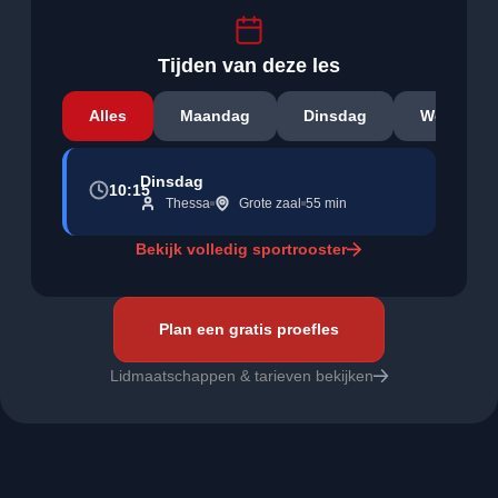
Tijden van deze les
Alles
Maandag
Dinsdag
Woensda
Dinsdag
10:15
Thessa
Grote zaal​
55 min
Bekijk volledig sportrooster
Plan een gratis proefles
Lidmaatschappen & tarieven bekijken