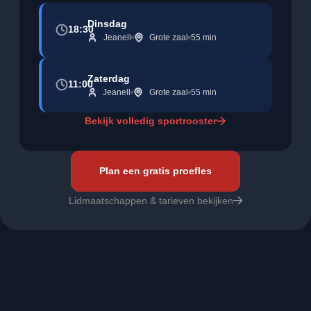
Dinsdag
18:30
Jeanell
Grote zaal
55 min
Zaterdag
11:00
Jeanell
Grote zaal
55 min
Bekijk volledig sportrooster
Plan een gratis proefles
Lidmaatschappen & tarieven bekijken