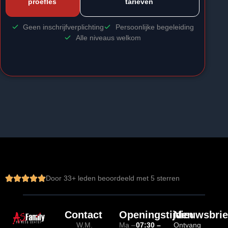
proefles
tarieven
Geen inschrijfverplichting
Persoonlijke begeleiding
Alle niveaus welkom
Door 
33
+ leden beoordeeld met 5 sterren
Contact
Openingstijden
Nieuwsbrie
W.M.
Ma –
07:30 –
Ontvang