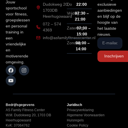
Jouw
Dudokweg 20,
Do
22:00
exclusieve
sportschool
1703DB
aanbiedingen
Vrijdag
07:30 –
voor fitness,
Heerhugowaard
en blijf op de
21:00
groepslessen
hoogte van
072 – 574
en personal
Zaterdag
07:30 –
het laatste
4369
training in
15:00
nieuws.
info@asfamilyfitnesscenter.nl
een
Zondag
08:00 –
vriendelijke
14:00
en
motiverende
Inschrijven
omgeving.
Bedrijfsgegevens
Juridisch
AS Family Fitness Center
Privacyverklaring
W.M. Dudokweg 20, 1703 DB
Algemene Voorwaarden
Heerhugowaard
Huisregels
KvK: 37064762
Cookie Policy