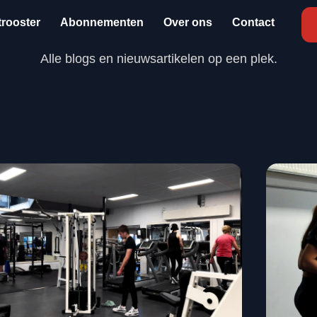
leiding
💪 Resultaatgericht trainen
💪 Sterk lichaam, st
trooster
Abonnementen
Over ons
Contact
Alle blogs en nieuwsartikelen op een plek.