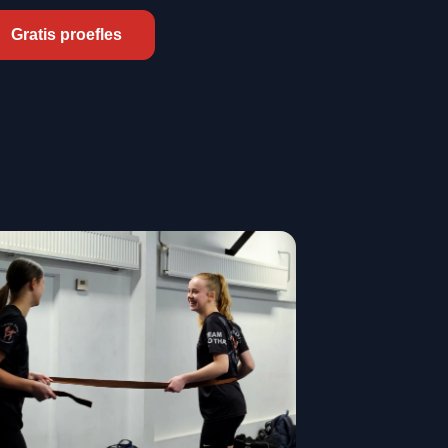
erke mindset
💪 Samen sterker bij AS Family, waar sport en 
Gratis proefles