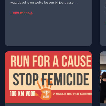
waardevol is en welke lessen bij jou passen.
Lees meer