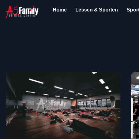
💪 Elke dag open
💪 Gratis proefles met persoonlijke bege
Home
Lessen & Sporten
Spor
Archief