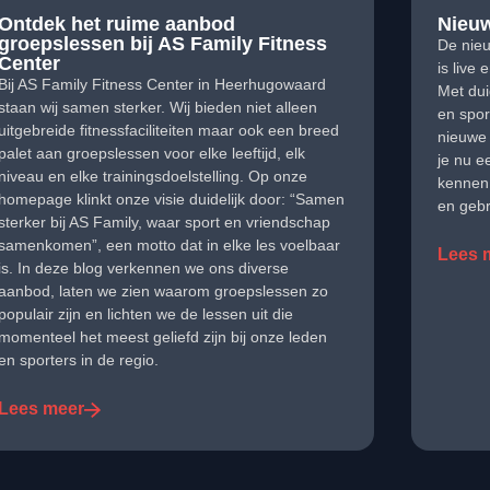
Ontdek het ruime aanbod
Nieuw
groepslessen bij AS Family Fitness
De nieu
Center
is live 
Bij AS Family Fitness Center in Heerhugowaard
Met dui
staan wij samen sterker. Wij bieden niet alleen
en spor
uitgebreide fitnessfaciliteiten maar ook een breed
nieuwe 
palet aan groepslessen voor elke leeftijd, elk
je nu ee
niveau en elke trainingsdoelstelling. Op onze
kennen o
homepage klinkt onze visie duidelijk door: “Samen
en gebr
sterker bij AS Family, waar sport en vriendschap
samenkomen”, een motto dat in elke les voelbaar
Lees 
is. In deze blog verkennen we ons diverse
aanbod, laten we zien waarom groepslessen zo
populair zijn en lichten we de lessen uit die
momenteel het meest geliefd zijn bij onze leden
en sporters in de regio.
Lees meer