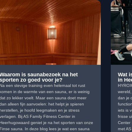
Waarom is saunabezoek na het
Wat i
sporten zo goed voor je?
in H
Na een stevige training even helemaal tot rust
HYROX i
komen in de warmte van een sauna, er is weinig
wereld, 
dat zo lekker voelt. Maar een sauna doet meer
dan je 
dan alleen fijn aanvoelen: het helpt je spieren
functio
herstellen, je hoofd leegmaken en je stress
iets is
verlagen. Bij AS Family Fitness Center in
frisse 
Heerhugowaard geniet je na het sporten van onze
Center 
Finse sauna. In deze blog lees je wat een sauna
met AS 