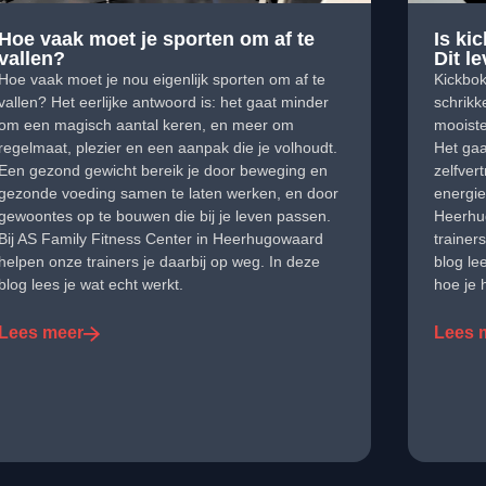
Hoe vaak moet je sporten om af te
Is ki
vallen?
Dit le
Hoe vaak moet je nou eigenlijk sporten om af te
Kickbo
vallen? Het eerlijke antwoord is: het gaat minder
schrikk
om een magisch aantal keren, en meer om
mooiste
regelmaat, plezier en een aanpak die je volhoudt.
Het gaa
Een gezond gewicht bereik je door beweging en
zelfver
gezonde voeding samen te laten werken, en door
energie
gewoontes op te bouwen die bij je leven passen.
Heerhug
Bij AS Family Fitness Center in Heerhugowaard
trainers
helpen onze trainers je daarbij op weg. In deze
blog le
blog lees je wat echt werkt.
hoe je 
Lees meer
Lees 