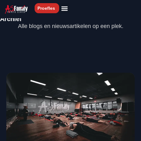
 Gratis proefles met persoonlijke begeleiding
💪 Resultaatge
Proefles
Archief
Lessen & Sporten
Alle blogs en nieuwsartikelen op een plek.