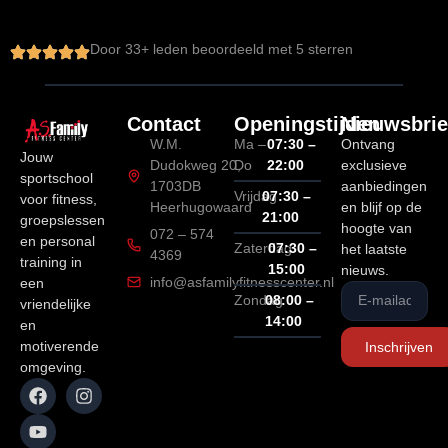
Door 
33
+ leden beoordeeld met 5 sterren
Contact
Openingstijden
Nieuwsbrie
W.M.
Ma –
07:30 –
Ontvang
Jouw
Dudokweg 20,
Do
22:00
exclusieve
sportschool
1703DB
aanbiedingen
Vrijdag
07:30 –
voor fitness,
Heerhugowaard
en blijf op de
21:00
groepslessen
hoogte van
072 – 574
en personal
Zaterdag
07:30 –
het laatste
4369
training in
15:00
nieuws.
info@asfamilyfitnesscenter.nl
een
Zondag
08:00 –
vriendelijke
14:00
en
motiverende
Inschrijven
omgeving.