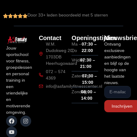
Door 
33
+ leden beoordeeld met 5 sterren
Contact
Openingstijden
Nieuwsbrie
W.M.
Ma –
07:30 –
Ontvang
Jouw
Dudokweg 20,
Do
22:00
exclusieve
sportschool
1703DB
aanbiedingen
Vrijdag
07:30 –
voor fitness,
Heerhugowaard
en blijf op de
21:00
groepslessen
hoogte van
072 – 574
en personal
Zaterdag
07:30 –
het laatste
4369
training in
15:00
nieuws.
info@asfamilyfitnesscenter.nl
een
Zondag
08:00 –
vriendelijke
14:00
en
motiverende
Inschrijven
omgeving.