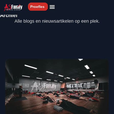
 Gratis proefles met persoonlijke begeleiding
💪 Resultaatger
Proefles
Archief
Lessen & Sporten
Alle blogs en nieuwsartikelen op een plek.