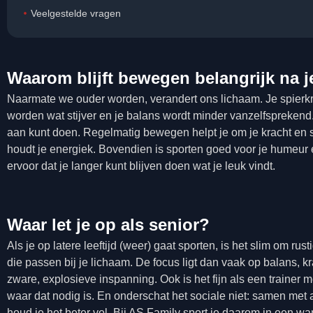
Veelgestelde vragen
Waarom blijft bewegen belangrijk na j
Naarmate we ouder worden, verandert ons lichaam. Je spierkr
worden wat stijver en je balans wordt minder vanzelfsprekend.
aan kunt doen. Regelmatig bewegen helpt je om je kracht en s
houdt je energiek. Bovendien is sporten goed voor je humeur 
ervoor dat je langer kunt blijven doen wat je leuk vindt.
Waar let je op als senior?
Als je op latere leeftijd (weer) gaat sporten, is het slim om ru
die passen bij je lichaam. De focus ligt dan vaak op balans, k
zware, explosieve inspanning. Ook is het fijn als een trainer 
waar dat nodig is. En onderschat het sociale niet: samen me
houd je het beter vol. Bij AS Family sport je daarom in een w