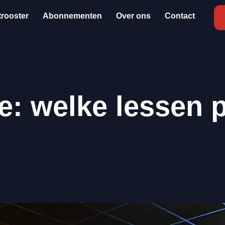
egeleiding
💪 Resultaatgericht trainen
💪 Sterk lichaam,
trooster
Abonnementen
Over ons
Contact
5e: welke lessen 