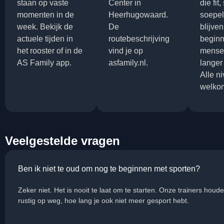
staan op vaste
Center in
die fit
momenten in de
Heerhugowaard.
soepel
week. Bekijk de
De
blijven
actuele tijden in
routebeschrijving
beginn
het rooster of in de
vind je op
mensen
AS Family app.
asfamily.nl.
langer
Alle n
welko
Veelgestelde vragen
Ben ik niet te oud om nog te beginnen met sporten?
Zeker niet. Het is nooit te laat om te starten. Onze trainers hou
rustig op weg, hoe lang je ook niet meer gesport hebt.