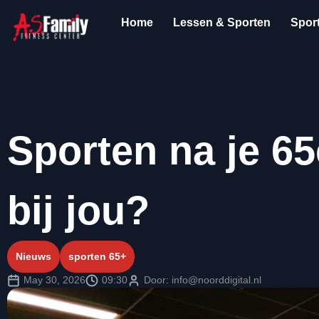
💪 Elke dag open
💪 Gratis proefles met persoonlijke b
Home
Lessen & Sporten
Spor
Sporten na je 6
bij jou?
Nieuws
sporten 65+
May 30, 2026
09:30
Door:
info@noorddigital.nl