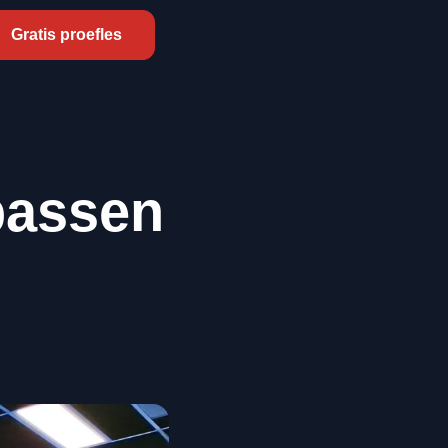
 sterke mindset
💪 Samen sterker bij AS Family, waar sport
Gratis proefles
passen